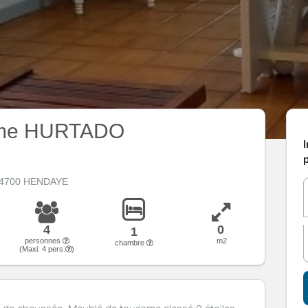
Mme HURTADO
I
p
64700 HENDAYE
4
0
1
personnes
m2
chambre
(Maxi:
4
pers.
)