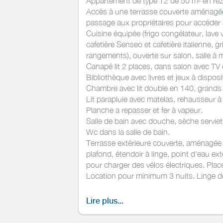
Appartement de type T2 de 50 m² en rez
Accès à une terrasse couverte aménagée 
passage aux propriétaires pour accéder
Cuisine équipée (frigo congélateur, lave 
cafetière Senseo et cafetière italienne, g
rangements), ouverte sur salon, salle à 
Canapé lit 2 places, dans salon avec TV 
Bibliothèque avec livres et jeux à disposi
Chambre avec lit double en 140, grands 
Lit parapluie avec matelas, rehausseur à 
Planche a repasser et fer à vapeur.
Salle de bain avec douche, sèche servie
Wc dans la salle de bain.
Terrasse extérieure couverte, aménagée a
plafond, étendoir à linge, point d'eau ext
pour charger des vélos électriques. Place
Location pour minimum 3 nuits. Linge de l
Appartement en plein centre ville, dans 
supermarchés à proximité. Gare SNCF à 
Lire plus...
Baie de Txingudy à 5 min à pied (avec ac
frontière espagnole à 20 min à pied. Bus