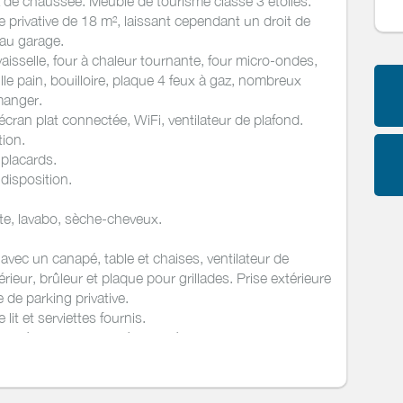
 de chaussée. Meublé de tourisme classé 3 étoiles.
privative de 18 m², laissant cependant un droit de
 au garage.
vaisselle, four à chaleur tournante, four micro-ondes,
rille pain, bouilloire, plaque 4 feux à gaz, nombreux
manger.
écran plat connectée, WiFi, ventilateur de plafond.
tion.
placards.
disposition.
tte, lavabo, sèche-cheveux.
vec un canapé, table et chaises, ventilateur de
érieur, brûleur et plaque pour grillades. Prise extérieure
 de parking privative.
it et serviettes fournis.
rue très calme: mairie à 5 min à pied, commerces et
15 min à pieds.
cès aux pistes cyclables), plage à 20 min à pied,
 à proximité.