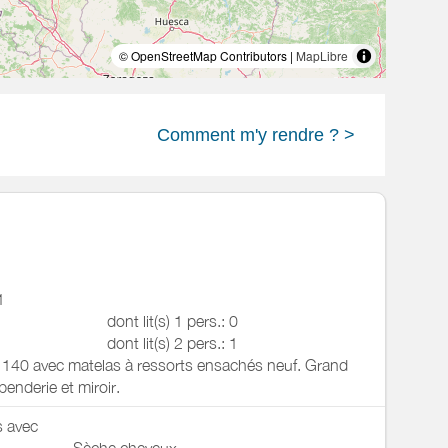
© OpenStreetMap Contributors |
MapLibre
Comment m'y rendre ? >
1
dont lit(s) 1 pers.: 0
dont lit(s) 2 pers.: 1
n 140 avec matelas à ressorts ensachés neuf. Grand
penderie et miroir.
s avec