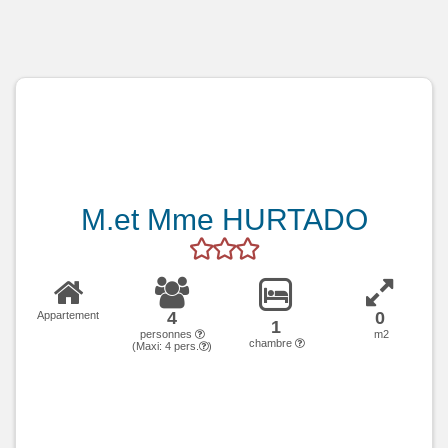
M.et Mme HURTADO
4
0
Appartement
1
personnes
m2
chambre
(Maxi:
4
pers.
)