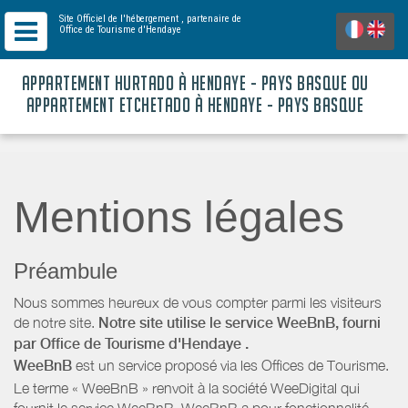
Site Officiel de l'hébergement
, partenaire de
Office de Tourisme d'Hendaye
APPARTEMENT HURTADO À HENDAYE - PAYS BASQUE OU
APPARTEMENT ETCHETADO À HENDAYE - PAYS BASQUE
Mentions légales
Préambule
Nous sommes heureux de vous compter parmi les visiteurs
de notre site.
Notre site utilise le service WeeBnB, fourni
par
Office de Tourisme d'Hendaye
.
WeeBnB
est un service proposé via les Offices de Tourisme.
Le terme « WeeBnB » renvoit à la société WeeDigital qui
fournit le service WeeBnB. WeeBnB a pour fonctionnalité